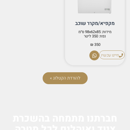
מקפיא/מקרר שוכב
מידות: 98x62x85 ס״מ
נפח: 350 ליטר
350 ₪
חייגו עכשיו
להורדת הקטלוג »
חברתנו מתמחה בהשכרת
ציוד ואוהלים לכל מטרה