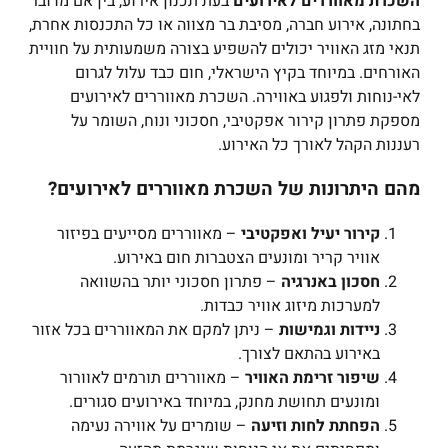
השכרת מאווררים לאירועים
בעת תכנון אירוע, בין אם מדובר
בחתונה, אירוע חברה, מסיבת בר מצווה או כל התכנסות אחרת,
תנאי מזג האוויר יכולים להשפיע בצורה משמעותית על חוויית
האורחים. במיוחד בקיץ הישראלי, חום כבד עלול לגרום
לאי-נוחות ולפגוע באווירה. השכרת מאווררים לאירועים
מספקת פתרון קירור אפקטיבי, חסכוני ונוח, השומר על
רעננות הקהל לאורך כל האירוע.
מהם היתרונות של השכרת מאווררים לאירועים?
קירור יעיל ואפקטיבי
– מאווררים מסייעים בפיזור
אוויר קריר ומונעים הצטברות חום באירוע.
חסכון באנרגיה
– פתרון חסכוני יותר בהשוואה
למערכות מיזוג אוויר כבדות.
ניידות וגמישות
– ניתן למקם את המאווררים בכל אזור
באירוע בהתאם לצורך.
שיפור זרימת האוויר
– מאווררים תורמים לאוורור
ומונעים תחושת מחנק, במיוחד באירועים סגורים.
הפחתת לחות וזיעה
– שומרים על אווירה נעימה